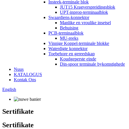
Insteek-terminale blok
JUT15 Kragverspreidingsblok
UPT-inprop-terminaalblok
Swaardiens-konnektor
Manlike en vroulike insetsel
Behuising
PCB-terminaalblok
MU-reeks
Vinnige Koppel-terminale blokke
Waterdigte konnektor
Toebehore en gereedskap
Koudgeperste einde
Din-spoor terminale bykomstighede
Nuus
KATALOGUS
Kontak Ons
English
Sertifikate
Sertifikate