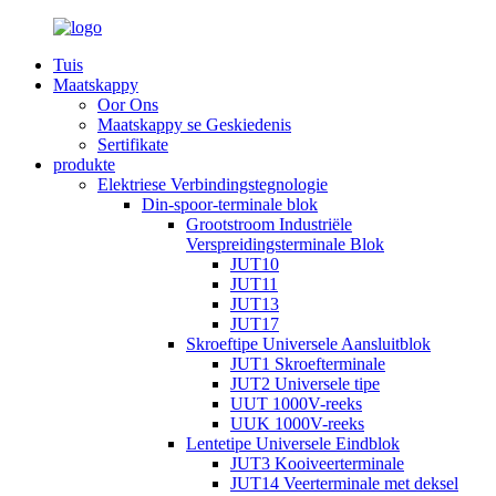
Tuis
Maatskappy
Oor Ons
Maatskappy se Geskiedenis
Sertifikate
produkte
Elektriese Verbindingstegnologie
Din-spoor-terminale blok
Grootstroom Industriële
Verspreidingsterminale Blok
JUT10
JUT11
JUT13
JUT17
Skroeftipe Universele Aansluitblok
JUT1 Skroefterminale
JUT2 Universele tipe
UUT 1000V-reeks
UUK 1000V-reeks
Lentetipe Universele Eindblok
JUT3 Kooiveerterminale
JUT14 Veerterminale met deksel