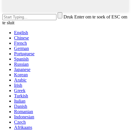
Druk Enter om te soek of ESC om
te sluit
English
Chinese
French
German
Portuguese
Spanish
Russian
Japanese
Korean
Arabic
Irish
Greek
Turkish
Italian
Danish
Romanian
Indonesian
Czech
Afrikaans