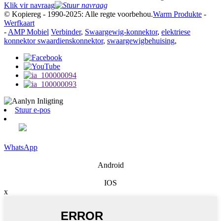
Klik vir navraag
© Kopiereg - 1990-2025: Alle regte voorbehou.
Warm Produkte
-
Werfkaart
-
AMP Mobiel
Verbinder
,
Swaargewig-konnektor
,
elektriese
konnektor swaardienskonnektor
,
swaargewigbehuising
,
Stuur e-pos
WhatsApp
Android
IOS
x