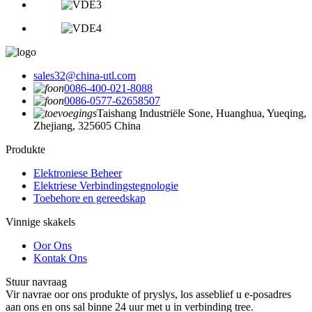
sales32@china-utl.com
0086-400-021-8088
0086-0577-62658507
Taishang Industriële Sone, Huanghua, Yueqing,
Zhejiang, 325605 China
Produkte
Elektroniese Beheer
Elektriese Verbindingstegnologie
Toebehore en gereedskap
Vinnige skakels
Oor Ons
Kontak Ons
Stuur navraag
Vir navrae oor ons produkte of pryslys, los asseblief u e-posadres
aan ons en ons sal binne 24 uur met u in verbinding tree.