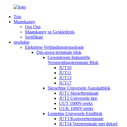
Tuis
Maatskappy
Oor Ons
Maatskappy se Geskiedenis
Sertifikate
produkte
Elektriese Verbindingstegnologie
Din-spoor-terminale blok
Grootstroom Industriële
Verspreidingsterminale Blok
JUT10
JUT11
JUT13
JUT17
Skroeftipe Universele Aansluitblok
JUT1 Skroefterminale
JUT2 Universele tipe
UUT 1000V-reeks
UUK 1000V-reeks
Lentetipe Universele Eindblok
JUT3 Kooiveerterminale
JUT14 Veerterminale met deksel