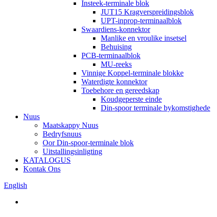
Insteek-terminale blok
JUT15 Kragverspreidingsblok
UPT-inprop-terminaalblok
Swaardiens-konnektor
Manlike en vroulike insetsel
Behuising
PCB-terminaalblok
MU-reeks
Vinnige Koppel-terminale blokke
Waterdigte konnektor
Toebehore en gereedskap
Koudgeperste einde
Din-spoor terminale bykomstighede
Nuus
Maatskappy Nuus
Bedryfsnuus
Oor Din-spoor-terminale blok
Uitstallingsinligting
KATALOGUS
Kontak Ons
English