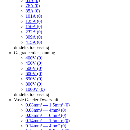
65A (0)
76A (0)
85A (0)
101A (0)
125A (0)
150A (0)
232A (0)
309A (0)
415A (0)
duidelik
toepassing
Gegradeerde spanning
400V (0)
450V (0)
500V (0)
600V (0)
690V (0)
800V (0)
1000V (0)
duidelik
toepassing
Vaste Geleier Dwarssnit
0.08mm² — 1.5mm² (0)
0.08mm² — 4mm² (0)
0.08mm² — 6mm² (0)
0.14mm² — 1.5mm² (0)
0.14mm² — 4mm² (0)