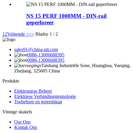
NS 15 PERF 1000MM - DIN-rail
geperforeer
1
2
Volgende >
>>
Bladsy 1 / 2
sales91@china-utl.com
0086-13006688395
0086-13006688395
Taishang Industriële Sone, Huanghua, Yueqing,
Zhejiang, 325605 China
Produkte
Elektroniese Beheer
Elektriese Verbindingstegnologie
Toebehore en gereedskap
Vinnige skakels
Oor Ons
Kontak Ons