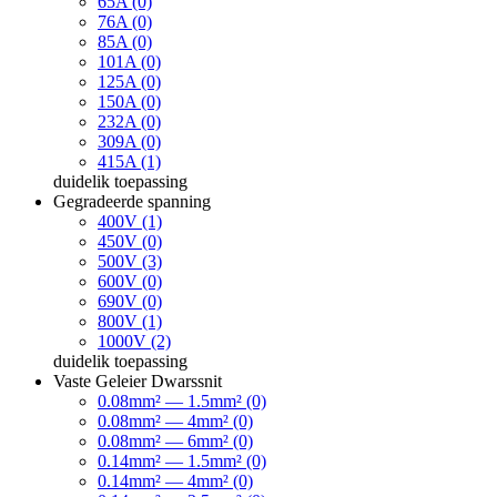
65A (0)
76A (0)
85A (0)
101A (0)
125A (0)
150A (0)
232A (0)
309A (0)
415A (1)
duidelik
toepassing
Gegradeerde spanning
400V (1)
450V (0)
500V (3)
600V (0)
690V (0)
800V (1)
1000V (2)
duidelik
toepassing
Vaste Geleier Dwarssnit
0.08mm² — 1.5mm² (0)
0.08mm² — 4mm² (0)
0.08mm² — 6mm² (0)
0.14mm² — 1.5mm² (0)
0.14mm² — 4mm² (0)