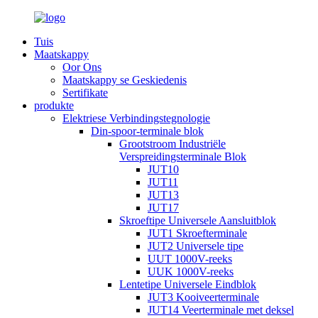
Tuis
Maatskappy
Oor Ons
Maatskappy se Geskiedenis
Sertifikate
produkte
Elektriese Verbindingstegnologie
Din-spoor-terminale blok
Grootstroom Industriële
Verspreidingsterminale Blok
JUT10
JUT11
JUT13
JUT17
Skroeftipe Universele Aansluitblok
JUT1 Skroefterminale
JUT2 Universele tipe
UUT 1000V-reeks
UUK 1000V-reeks
Lentetipe Universele Eindblok
JUT3 Kooiveerterminale
JUT14 Veerterminale met deksel