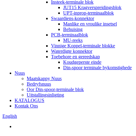
Insteek-terminale blok
JUT15 Kragverspreidingsblok
UPT-inprop-terminaalblok
Swaardiens-konnektor
Manlike en vroulike insetsel
Behuising
PCB-terminaalblok
MU-reeks
Vinnige Koppel-terminale blokke
Waterdigte konnektor
Toebehore en gereedskap
Koudgeperste einde
Din-spoor terminale bykomstighede
Nuus
Maatskappy Nuus
Bedryfsnuus
Oor Din-spoor-terminale blok
Uitstallingsinligting
KATALOGUS
Kontak Ons
English