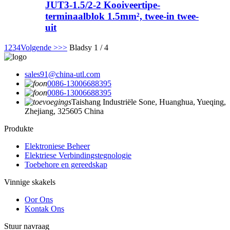
JUT3-1.5/2-2 Kooiveertipe-
terminaalblok 1.5mm², twee-in twee-
uit
1
2
3
4
Volgende >
>>
Bladsy 1 / 4
sales91@china-utl.com
0086-13006688395
0086-13006688395
Taishang Industriële Sone, Huanghua, Yueqing,
Zhejiang, 325605 China
Produkte
Elektroniese Beheer
Elektriese Verbindingstegnologie
Toebehore en gereedskap
Vinnige skakels
Oor Ons
Kontak Ons
Stuur navraag