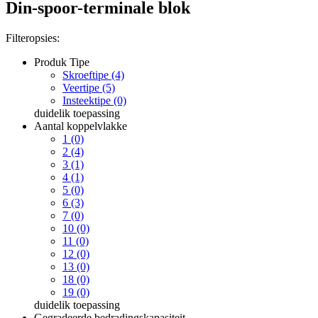
Din-spoor-terminale blok
Filteropsies:
Produk Tipe
Skroeftipe (4)
Veertipe (5)
Insteektipe (0)
duidelik
toepassing
Aantal koppelvlakke
1 (0)
2 (4)
3 (1)
4 (1)
5 (0)
6 (3)
7 (0)
10 (0)
11 (0)
12 (0)
13 (0)
18 (0)
19 (0)
duidelik
toepassing
Gegradeerde bedradingskapasiteit