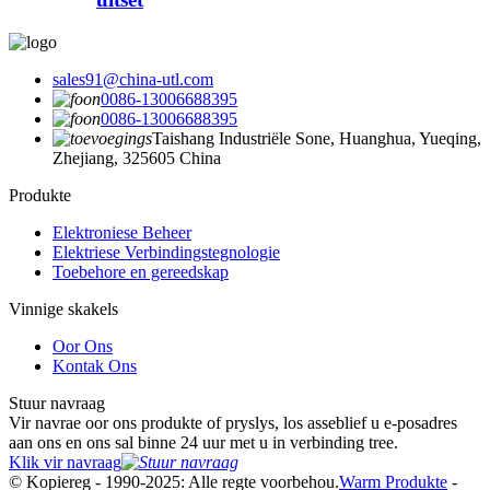
sales91@china-utl.com
0086-13006688395
0086-13006688395
Taishang Industriële Sone, Huanghua, Yueqing,
Zhejiang, 325605 China
Produkte
Elektroniese Beheer
Elektriese Verbindingstegnologie
Toebehore en gereedskap
Vinnige skakels
Oor Ons
Kontak Ons
Stuur navraag
Vir navrae oor ons produkte of pryslys, los asseblief u e-posadres
aan ons en ons sal binne 24 uur met u in verbinding tree.
Klik vir navraag
© Kopiereg - 1990-2025: Alle regte voorbehou.
Warm Produkte
-