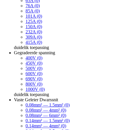
65A (0)
76A (0)
85A (0)
101A (0)
125A (0)
150A (0)
232A (0)
309A (0)
415A (0)
duidelik
toepassing
Gegradeerde spanning
400V (0)
450V (0)
500V (0)
600V (0)
690V (0)
800V (0)
1000V (0)
duidelik
toepassing
Vaste Geleier Dwarssnit
0.08mm² — 1.5mm² (0)
0.08mm² — 4mm² (0)
0.08mm² — 6mm² (0)
0.14mm² — 1.5mm² (0)
0.14mm² — 4mm² (0)