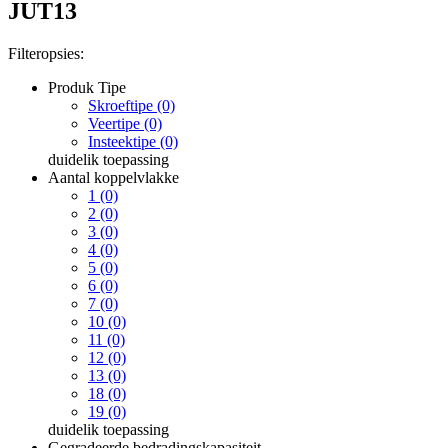
JUT13
Filteropsies:
Produk Tipe
Skroeftipe (0)
Veertipe (0)
Insteektipe (0)
duidelik
toepassing
Aantal koppelvlakke
1 (0)
2 (0)
3 (0)
4 (0)
5 (0)
6 (0)
7 (0)
10 (0)
11 (0)
12 (0)
13 (0)
18 (0)
19 (0)
duidelik
toepassing
Gegradeerde bedradingskapasiteit