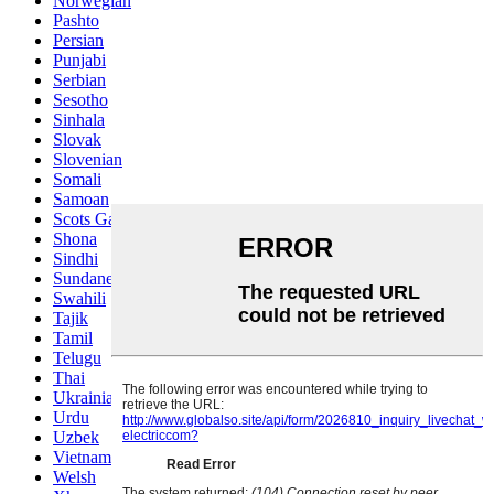
Norwegian
Pashto
Persian
Punjabi
Serbian
Sesotho
Sinhala
Slovak
Slovenian
Somali
Samoan
Scots Gaelic
Shona
Sindhi
Sundanese
Swahili
Tajik
Tamil
Telugu
Thai
Ukrainian
Urdu
Uzbek
Vietnamese
Welsh