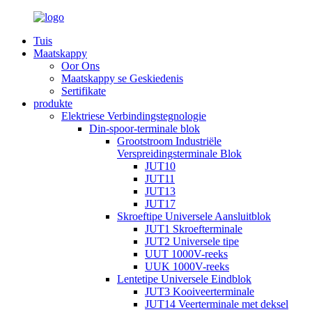
Tuis
Maatskappy
Oor Ons
Maatskappy se Geskiedenis
Sertifikate
produkte
Elektriese Verbindingstegnologie
Din-spoor-terminale blok
Grootstroom Industriële
Verspreidingsterminale Blok
JUT10
JUT11
JUT13
JUT17
Skroeftipe Universele Aansluitblok
JUT1 Skroefterminale
JUT2 Universele tipe
UUT 1000V-reeks
UUK 1000V-reeks
Lentetipe Universele Eindblok
JUT3 Kooiveerterminale
JUT14 Veerterminale met deksel