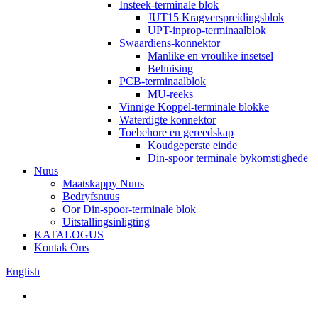
Insteek-terminale blok
JUT15 Kragverspreidingsblok
UPT-inprop-terminaalblok
Swaardiens-konnektor
Manlike en vroulike insetsel
Behuising
PCB-terminaalblok
MU-reeks
Vinnige Koppel-terminale blokke
Waterdigte konnektor
Toebehore en gereedskap
Koudgeperste einde
Din-spoor terminale bykomstighede
Nuus
Maatskappy Nuus
Bedryfsnuus
Oor Din-spoor-terminale blok
Uitstallingsinligting
KATALOGUS
Kontak Ons
English