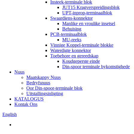
Insteek-terminale blok
JUT15 Kragverspreidingsblok
UPT-inprop-terminaalblok
Swaardiens-konnektor
Manlike en vroulike insetsel
Behuising
PCB-terminaalblok
MU-reeks
Vinnige Koppel-terminale blokke
Waterdigte konnektor
Toebehore en gereedskap
Koudgeperste einde
Din-spoor terminale bykomstighede
Nuus
Maatskappy Nuus
Bedryfsnuus
Oor Din-spoor-terminale blok
Uitstallingsinligting
KATALOGUS
Kontak Ons
English