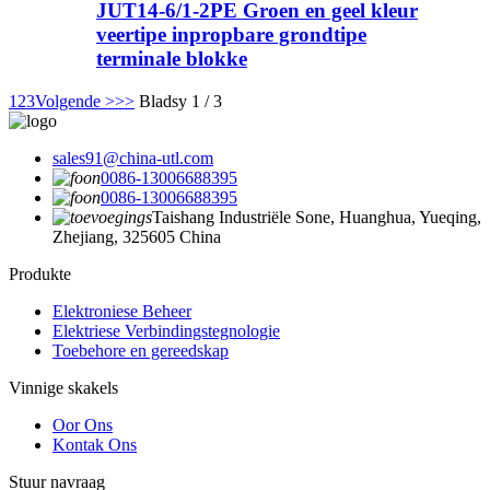
JUT14-6/1-2PE Groen en geel kleur
veertipe inpropbare grondtipe
terminale blokke
1
2
3
Volgende >
>>
Bladsy 1 / 3
sales91@china-utl.com
0086-13006688395
0086-13006688395
Taishang Industriële Sone, Huanghua, Yueqing,
Zhejiang, 325605 China
Produkte
Elektroniese Beheer
Elektriese Verbindingstegnologie
Toebehore en gereedskap
Vinnige skakels
Oor Ons
Kontak Ons
Stuur navraag