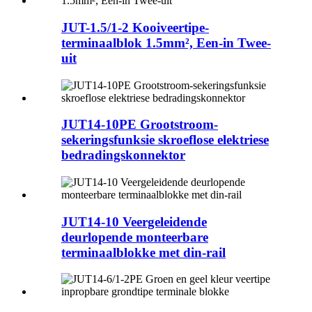
JUT-1.5/1-2 Kooiveertipe-
terminaalblok 1.5mm², Een-in Twee-
uit
JUT14-10PE Grootstroom-
sekeringsfunksie skroeflose elektriese
bedradingskonnektor
JUT14-10 Veergeleidende
deurlopende monteerbare
terminaalblokke met din-rail