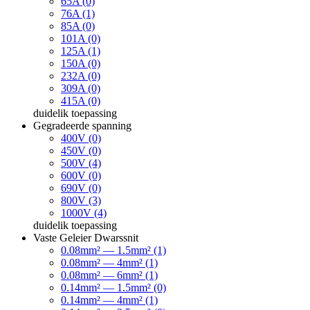
65A (0)
76A (1)
85A (0)
101A (0)
125A (1)
150A (0)
232A (0)
309A (0)
415A (0)
duidelik
toepassing
Gegradeerde spanning
400V (0)
450V (0)
500V (4)
600V (0)
690V (0)
800V (3)
1000V (4)
duidelik
toepassing
Vaste Geleier Dwarssnit
0.08mm² — 1.5mm² (1)
0.08mm² — 4mm² (1)
0.08mm² — 6mm² (1)
0.14mm² — 1.5mm² (0)
0.14mm² — 4mm² (1)