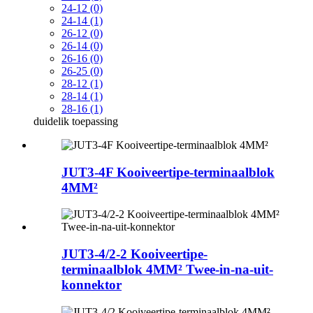
24-12 (0)
24-14 (1)
26-12 (0)
26-14 (0)
26-16 (0)
26-25 (0)
28-12 (1)
28-14 (1)
28-16 (1)
duidelik
toepassing
JUT3-4F Kooiveertipe-terminaalblok
4MM²
JUT3-4/2-2 Kooiveertipe-
terminaalblok 4MM² Twee-in-na-uit-
konnektor