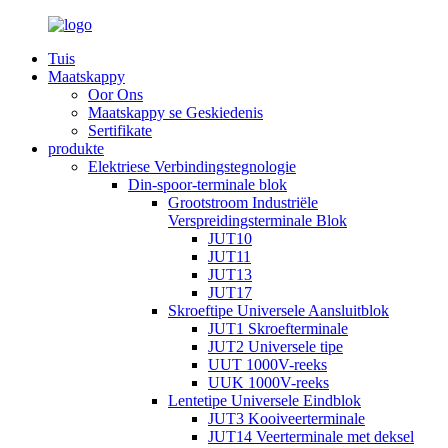
Tuis
Maatskappy
Oor Ons
Maatskappy se Geskiedenis
Sertifikate
produkte
Elektriese Verbindingstegnologie
Din-spoor-terminale blok
Grootstroom Industriële
Verspreidingsterminale Blok
JUT10
JUT11
JUT13
JUT17
Skroeftipe Universele Aansluitblok
JUT1 Skroefterminale
JUT2 Universele tipe
UUT 1000V-reeks
UUK 1000V-reeks
Lentetipe Universele Eindblok
JUT3 Kooiveerterminale
JUT14 Veerterminale met deksel