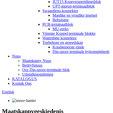
JUT15 Kragverspreidingsblok
UPT-inprop-terminaalblok
Swaardiens-konnektor
Manlike en vroulike insetsel
Behuising
PCB-terminaalblok
MU-reeks
Vinnige Koppel-terminale blokke
Waterdigte konnektor
Toebehore en gereedskap
Koudgeperste einde
Din-spoor terminale bykomstighede
Nuus
Maatskappy Nuus
Bedryfsnuus
Oor Din-spoor-terminale blok
Uitstallingsinligting
KATALOGUS
Kontak Ons
English
Maatskappygeskiedenis