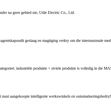
ander na geen gebied nie, Utile Electric Co., Ltd.
gentskapoudit geslaag en magtiging verkry om die internasionale meded
egorieë, industriële produkte + siviele produkte is volledig in die MAS-
t nuut aangekoopte intelligente werkswinkels en outomatiseringsbedryf