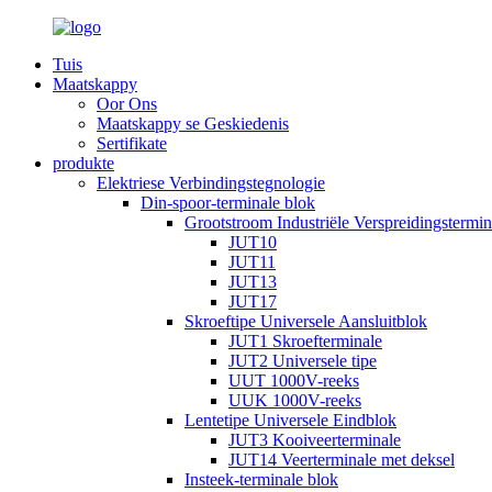
Tuis
Maatskappy
Oor Ons
Maatskappy se Geskiedenis
Sertifikate
produkte
Elektriese Verbindingstegnologie
Din-spoor-terminale blok
Grootstroom Industriële Verspreidingstermi
JUT10
JUT11
JUT13
JUT17
Skroeftipe Universele Aansluitblok
JUT1 Skroefterminale
JUT2 Universele tipe
UUT 1000V-reeks
UUK 1000V-reeks
Lentetipe Universele Eindblok
JUT3 Kooiveerterminale
JUT14 Veerterminale met deksel
Insteek-terminale blok