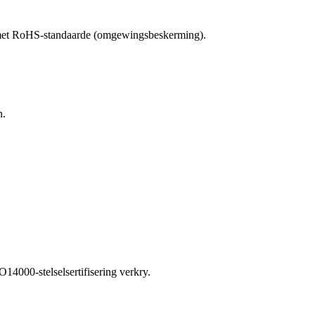
ng met RoHS-standaarde (omgewingsbeskerming).
n.
14000-stelselsertifisering verkry.