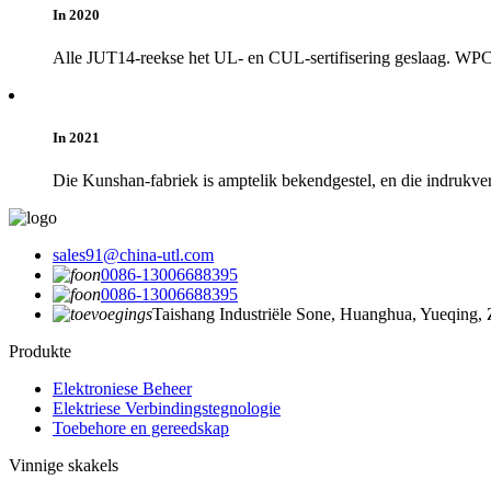
In 2020
Alle JUT14-reekse het UL- en CUL-sertifisering geslaag. WPC-
In 2021
Die Kunshan-fabriek is amptelik bekendgestel, en die indrukve
sales91@china-utl.com
0086-13006688395
0086-13006688395
Taishang Industriële Sone, Huanghua, Yueqing,
Produkte
Elektroniese Beheer
Elektriese Verbindingstegnologie
Toebehore en gereedskap
Vinnige skakels