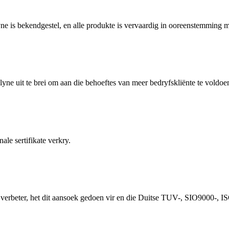
elyne is bekendgestel, en alle produkte is vervaardig in ooreenstemmi
e uit te brei om aan die behoeftes van meer bedryfskliënte te voldoe
le sertifikate verkry.
verbeter, het dit aansoek gedoen vir en die Duitse TUV-, SIO9000-, ISO