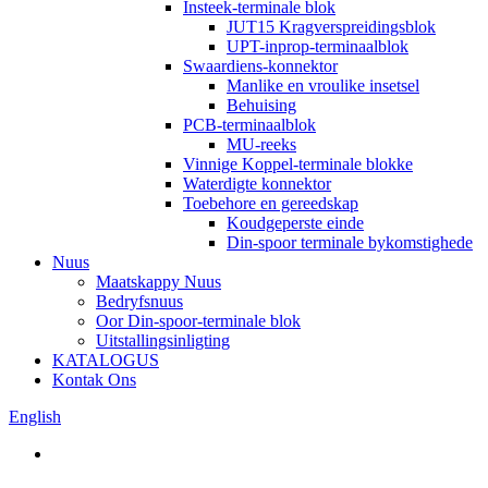
Insteek-terminale blok
JUT15 Kragverspreidingsblok
UPT-inprop-terminaalblok
Swaardiens-konnektor
Manlike en vroulike insetsel
Behuising
PCB-terminaalblok
MU-reeks
Vinnige Koppel-terminale blokke
Waterdigte konnektor
Toebehore en gereedskap
Koudgeperste einde
Din-spoor terminale bykomstighede
Nuus
Maatskappy Nuus
Bedryfsnuus
Oor Din-spoor-terminale blok
Uitstallingsinligting
KATALOGUS
Kontak Ons
English