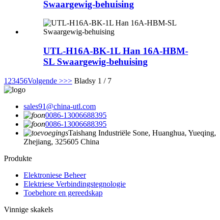
Swaargewig-behuising
UTL-H16A-BK-1L Han 16A-HBM-
SL Swaargewig-behuising
1
2
3
4
5
6
Volgende >
>>
Bladsy 1 / 7
sales91@china-utl.com
0086-13006688395
0086-13006688395
Taishang Industriële Sone, Huanghua, Yueqing,
Zhejiang, 325605 China
Produkte
Elektroniese Beheer
Elektriese Verbindingstegnologie
Toebehore en gereedskap
Vinnige skakels