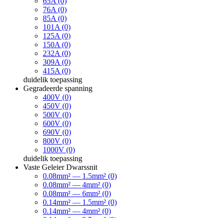
65A (0)
76A (0)
85A (0)
101A (0)
125A (0)
150A (0)
232A (0)
309A (0)
415A (0)
duidelik
toepassing
Gegradeerde spanning
400V (0)
450V (0)
500V (0)
600V (0)
690V (0)
800V (0)
1000V (0)
duidelik
toepassing
Vaste Geleier Dwarssnit
0.08mm² — 1.5mm² (0)
0.08mm² — 4mm² (0)
0.08mm² — 6mm² (0)
0.14mm² — 1.5mm² (0)
0.14mm² — 4mm² (0)