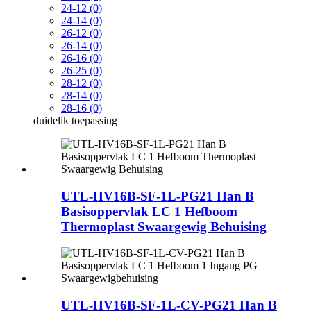
24-12 (0)
24-14 (0)
26-12 (0)
26-14 (0)
26-16 (0)
26-25 (0)
28-12 (0)
28-14 (0)
28-16 (0)
duidelik
toepassing
UTL-HV16B-SF-1L-PG21 Han B
Basisoppervlak LC 1 Hefboom
Thermoplast Swaargewig Behuising
UTL-HV16B-SF-1L-CV-PG21 Han B