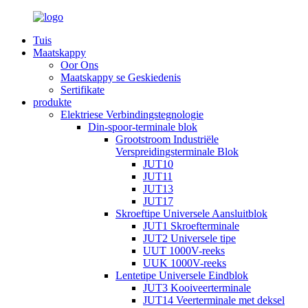
Tuis
Maatskappy
Oor Ons
Maatskappy se Geskiedenis
Sertifikate
produkte
Elektriese Verbindingstegnologie
Din-spoor-terminale blok
Grootstroom Industriële
Verspreidingsterminale Blok
JUT10
JUT11
JUT13
JUT17
Skroeftipe Universele Aansluitblok
JUT1 Skroefterminale
JUT2 Universele tipe
UUT 1000V-reeks
UUK 1000V-reeks
Lentetipe Universele Eindblok
JUT3 Kooiveerterminale
JUT14 Veerterminale met deksel