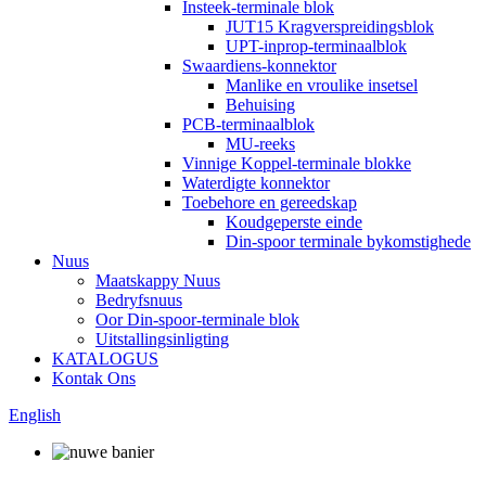
Insteek-terminale blok
JUT15 Kragverspreidingsblok
UPT-inprop-terminaalblok
Swaardiens-konnektor
Manlike en vroulike insetsel
Behuising
PCB-terminaalblok
MU-reeks
Vinnige Koppel-terminale blokke
Waterdigte konnektor
Toebehore en gereedskap
Koudgeperste einde
Din-spoor terminale bykomstighede
Nuus
Maatskappy Nuus
Bedryfsnuus
Oor Din-spoor-terminale blok
Uitstallingsinligting
KATALOGUS
Kontak Ons
English