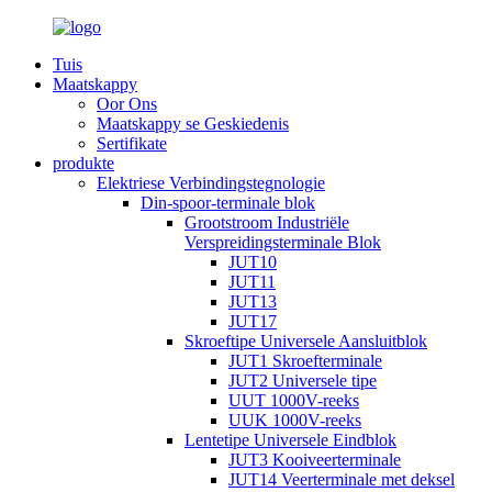
Tuis
Maatskappy
Oor Ons
Maatskappy se Geskiedenis
Sertifikate
produkte
Elektriese Verbindingstegnologie
Din-spoor-terminale blok
Grootstroom Industriële
Verspreidingsterminale Blok
JUT10
JUT11
JUT13
JUT17
Skroeftipe Universele Aansluitblok
JUT1 Skroefterminale
JUT2 Universele tipe
UUT 1000V-reeks
UUK 1000V-reeks
Lentetipe Universele Eindblok
JUT3 Kooiveerterminale
JUT14 Veerterminale met deksel