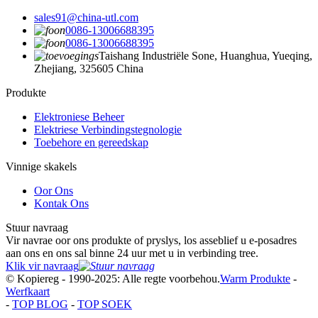
sales91@china-utl.com
0086-13006688395
0086-13006688395
Taishang Industriële Sone, Huanghua, Yueqing,
Zhejiang, 325605 China
Produkte
Elektroniese Beheer
Elektriese Verbindingstegnologie
Toebehore en gereedskap
Vinnige skakels
Oor Ons
Kontak Ons
Stuur navraag
Vir navrae oor ons produkte of pryslys, los asseblief u e-posadres
aan ons en ons sal binne 24 uur met u in verbinding tree.
Klik vir navraag
© Kopiereg - 1990-2025: Alle regte voorbehou.
Warm Produkte
-
Werfkaart
-
TOP BLOG
-
TOP SOEK