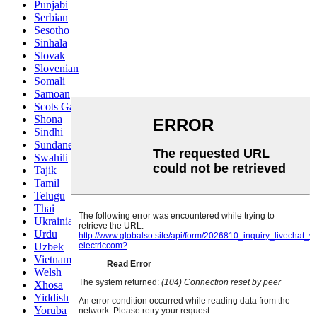
Punjabi
Serbian
Sesotho
Sinhala
Slovak
Slovenian
Somali
Samoan
Scots Gaelic
Shona
Sindhi
Sundanese
Swahili
Tajik
Tamil
Telugu
Thai
Ukrainian
Urdu
Uzbek
Vietnamese
Welsh
Xhosa
Yiddish
Yoruba