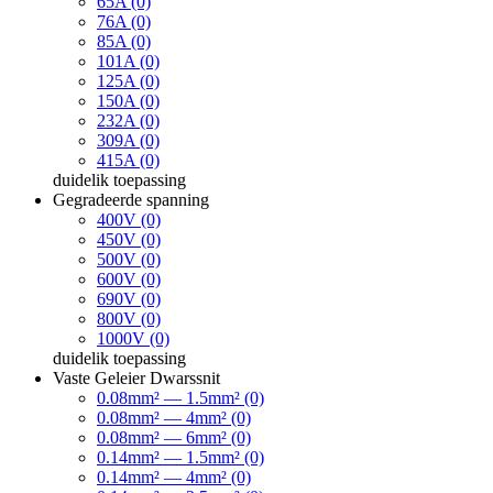
65A (0)
76A (0)
85A (0)
101A (0)
125A (0)
150A (0)
232A (0)
309A (0)
415A (0)
duidelik
toepassing
Gegradeerde spanning
400V (0)
450V (0)
500V (0)
600V (0)
690V (0)
800V (0)
1000V (0)
duidelik
toepassing
Vaste Geleier Dwarssnit
0.08mm² — 1.5mm² (0)
0.08mm² — 4mm² (0)
0.08mm² — 6mm² (0)
0.14mm² — 1.5mm² (0)
0.14mm² — 4mm² (0)