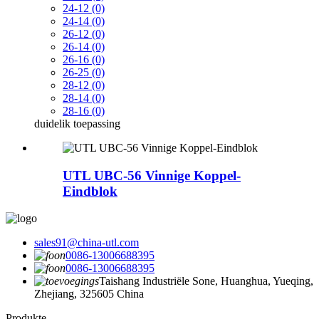
24-12 (0)
24-14 (0)
26-12 (0)
26-14 (0)
26-16 (0)
26-25 (0)
28-12 (0)
28-14 (0)
28-16 (0)
duidelik
toepassing
UTL UBC-56 Vinnige Koppel-
Eindblok
sales91@china-utl.com
0086-13006688395
0086-13006688395
Taishang Industriële Sone, Huanghua, Yueqing,
Zhejiang, 325605 China
Produkte