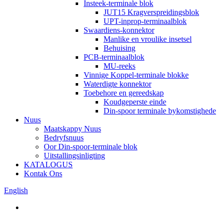
Insteek-terminale blok
JUT15 Kragverspreidingsblok
UPT-inprop-terminaalblok
Swaardiens-konnektor
Manlike en vroulike insetsel
Behuising
PCB-terminaalblok
MU-reeks
Vinnige Koppel-terminale blokke
Waterdigte konnektor
Toebehore en gereedskap
Koudgeperste einde
Din-spoor terminale bykomstighede
Nuus
Maatskappy Nuus
Bedryfsnuus
Oor Din-spoor-terminale blok
Uitstallingsinligting
KATALOGUS
Kontak Ons
English