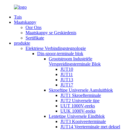
Tuis
Maatskappy
Oor Ons
Maatskappy se Geskiedenis
Sertifikate
produkte
Elektriese Verbindingstegnologie
Din-spoor-terminale blok
Grootstroom Industriële
Verspreidingsterminale Blok
JUT10
JUT11
JUT13
JUT17
Skroeftipe Universele Aansluitblok
JUT1 Skroefterminale
JUT2 Universele tipe
UUT 1000V-reeks
UUK 1000V-reeks
Lentetipe Universele Eindblok
JUT3 Kooiveerterminale
JUT14 Veerterminale met deksel