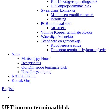
JUT15 Kragverspreidingsblok
UPT-inprop-terminaalblok
Swaardiens-konnektor
Manlike en vroulike insetsel
Behuising
PCB-terminaalblok
MU-reeks
Vinnige Koppel-terminale blokke
Waterdigte konnektor
Toebehore en gereedskap
Koudgeperste einde
Din-spoor terminale bykomstighede
Nuus
Maatskappy Nuus
Bedryfsnuus
Oor Din-spoor-terminale blok
Uitstallingsinligting
KATALOGUS
Kontak Ons
English
UPT-inprop-terminaalblok