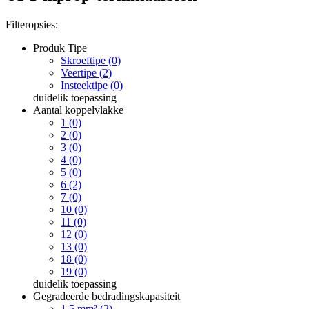
Filteropsies:
Produk Tipe
Skroeftipe (0)
Veertipe (2)
Insteektipe (0)
duidelik
toepassing
Aantal koppelvlakke
1 (0)
2 (0)
3 (0)
4 (0)
5 (0)
6 (2)
7 (0)
10 (0)
11 (0)
12 (0)
13 (0)
18 (0)
19 (0)
duidelik
toepassing
Gegradeerde bedradingskapasiteit
1.5 mm² (2)