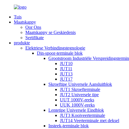
Tuis
Maatskappy
Oor Ons
Maatskappy se Geskiedenis
Sertifikate
produkte
Elektriese Verbindingstegnologie
Din-spoor-terminale blok
Grootstroom Industriële Verspreidingstermi
JUT10
JUT11
JUT13
JUT17
Skroeftipe Universele Aansluitblok
JUT1 Skroefterminale
JUT2 Universele tipe
UUT 1000V-reeks
UUK 1000V-reeks
Lentetipe Universele Eindblok
JUT3 Kooiveerterminale
JUT14 Veerterminale met deksel
Insteek-terminale blok