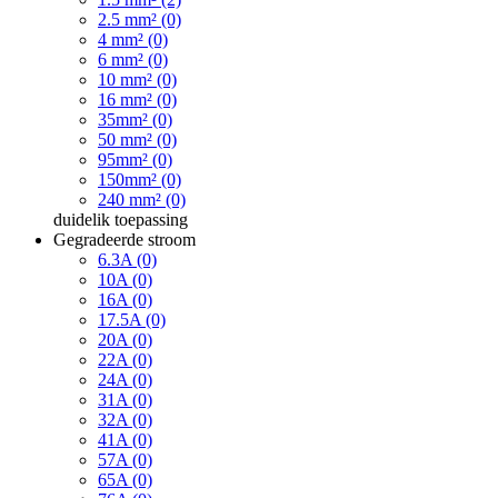
2.5 mm² (0)
4 mm² (0)
6 mm² (0)
10 mm² (0)
16 mm² (0)
35mm² (0)
50 mm² (0)
95mm² (0)
150mm² (0)
240 mm² (0)
duidelik
toepassing
Gegradeerde stroom
6.3A (0)
10A (0)
16A (0)
17.5A (0)
20A (0)
22A (0)
24A (0)
31A (0)
32A (0)
41A (0)
57A (0)
65A (0)