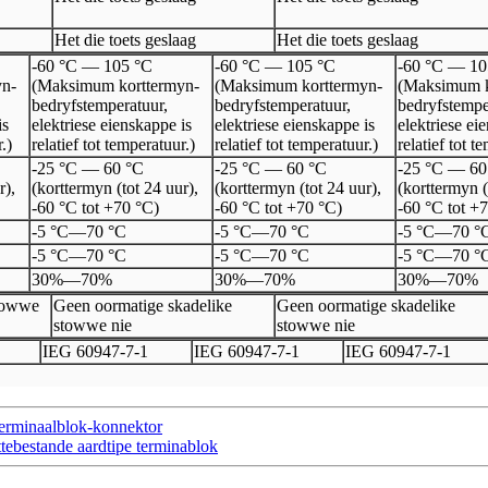
Het die toets geslaag
Het die toets geslaag
-60 °C — 105 °C
-60 °C — 105 °C
-60 °C — 10
yn-
(Maksimum korttermyn-
(Maksimum korttermyn-
(Maksimum k
bedryfstemperatuur,
bedryfstemperatuur,
bedryfstempe
is
elektriese eienskappe is
elektriese eienskappe is
elektriese ei
.)
relatief tot temperatuur.)
relatief tot temperatuur.)
relatief tot t
-25 °C — 60 °C
-25 °C — 60 °C
-25 °C — 60
r),
(korttermyn (tot 24 uur),
(korttermyn (tot 24 uur),
(korttermyn (
-60 °C tot +70 °C)
-60 °C tot +70 °C)
-60 °C tot +
-5 °C
—
70 °C
-5 °C
—
70 °C
-5 °C
—
70 °
-5 °C
—
70 °C
-5 °C
—
70 °C
-5 °C
—
70 °
30%
—
70%
30%
—
70%
30%
—
70%
stowwe
Geen oormatige skadelike
Geen oormatige skadelike
stowwe nie
stowwe nie
I
EG 60947
-
7
-
1
I
EG 60947
-
7
-
1
I
EG 60947
-
7
-
1
erminaalblok-konnektor
ebestande aardtipe terminablok