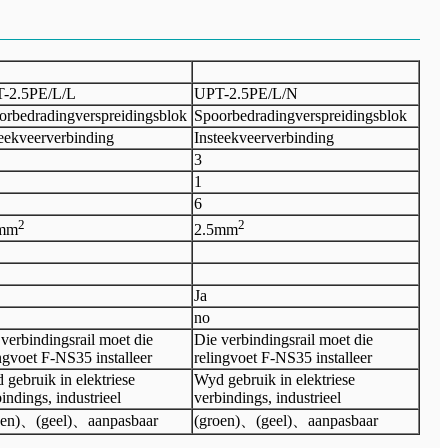
-2.5PE/L/L
UPT-2.5PE/L/N
orbedradingverspreidingsblok
Spoorbedradingverspreidingsblok
teekveerverbinding
Insteekveerverbinding
3
1
6
2
2
mm
2.5
mm
Ja
no
verbindingsrail moet die
Die verbindingsrail moet die
ngvoet F-NS35 installeer
relingvoet F-NS35 installeer
gebruik in elektriese
Wyd gebruik in elektriese
indings, industrieel
verbindings, industrieel
oen)
、
(geel)
、
aanpasbaar
(groen)
、
(geel)
、
aanpasbaar