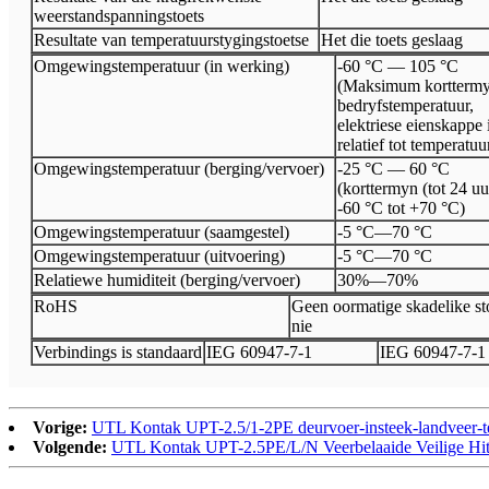
weerstandspanningstoets
Resultate van temperatuurstygingstoetse
Het die toets geslaag
Omgewingstemperatuur (in werking)
-60 °C — 105 °C
(Maksimum kortterm
bedryfstemperatuur,
elektriese eienskappe 
relatief tot temperatuur
Omgewingstemperatuur (berging/vervoer)
-25 °C — 60 °C
(korttermyn (tot 24 uu
-60 °C tot +70 °C)
Omgewingstemperatuur (saamgestel)
-5 °C
—
70 °C
Omgewingstemperatuur (uitvoering)
-5 °C
—
70 °C
Relatiewe humiditeit (berging/vervoer)
30%
—
70%
Ro
HS
Geen oormatige skadelike 
nie
Verbindings is standaard
I
EG 60947
-
7
-
1
I
EG 60947
-
7
-
1
Vorige:
UTL Kontak UPT-2.5/1-2PE deurvoer-insteek-landveer-t
Volgende:
UTL Kontak UPT-2.5PE/L/N Veerbelaaide Veilige Hitt