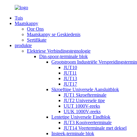
Tuis
Maatskappy
Oor Ons
Maatskappy se Geskiedenis
Sertifikate
produkte
Elektriese Verbindingstegnologie
Din-spoor-terminale blok
Grootstroom Industriële Verspreidingstermi
JUT10
JUT11
JUT13
JUT17
Skroeftipe Universele Aansluitblok
JUT1 Skroefterminale
JUT2 Universele tipe
UUT 1000V-reeks
UUK 1000V-reeks
Lentetipe Universele Eindblok
JUT3 Kooiveerterminale
JUT14 Veerterminale met deksel
Insteek-terminale blok