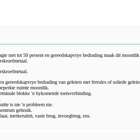
gte met tot 50 persent en gereedskapvrye bedrading maak dit moontlik o
skroefmetaal.
skroefmetaal.
 gereedskapvrye bedrading van geleiers met ferrules of soliede geleie
eperkte ruimte moontlik.
 terminale blokke 'n bykomende toetsverbinding.
.
itte is nie 'n probleem nie.
lsentrum gebruik.
at, merkeruitrit, vaste brug, invoegbrug, ens.