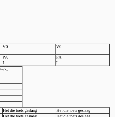
V
0
V
0
P
A
P
A
I
I
7
-
7
-
1
Het die toets geslaag
Het die toets geslaag
Het die toets geslaag
Het die toets geslaag