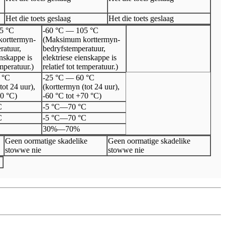
Het die toets geslaag
Het die toets geslaag
5 °C
-60 °C — 105 °C
orttermyn-
(Maksimum korttermyn-
ratuur,
bedryfstemperatuur,
enskappe is
elektriese eienskappe is
emperatuur.)
relatief tot temperatuur.)
 °C
-25 °C — 60 °C
tot 24 uur),
(korttermyn (tot 24 uur),
70 °C)
-60 °C tot +70 °C)
C
-5 °C
—
70 °C
C
-5 °C
—
70 °C
30%
—
70%
Geen oormatige skadelike
Geen oormatige skadelike
stowwe nie
stowwe nie