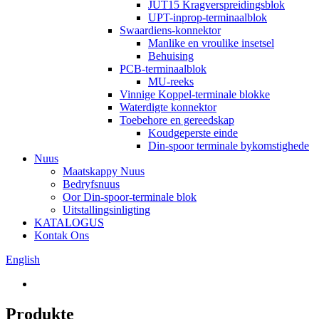
JUT15 Kragverspreidingsblok
UPT-inprop-terminaalblok
Swaardiens-konnektor
Manlike en vroulike insetsel
Behuising
PCB-terminaalblok
MU-reeks
Vinnige Koppel-terminale blokke
Waterdigte konnektor
Toebehore en gereedskap
Koudgeperste einde
Din-spoor terminale bykomstighede
Nuus
Maatskappy Nuus
Bedryfsnuus
Oor Din-spoor-terminale blok
Uitstallingsinligting
KATALOGUS
Kontak Ons
English
Produkte