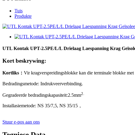
Tuis
Produkte
UTL Kontak UPT-2.5PE/L/L Drielaag Laespanning Krag Geïsolee
Kort beskrywing:
Kortliks
：
Vir kragverspreidingsblokke kan die terminale blokke me
Bedradingsmetode: Indrukveerverbinding.
2
.
Gegradeerde bedradingskapasiteit:
2.5
mm
Installasiemetode: NS 35/7,5, NS 35/15
，
Stuur e-pos aan ons
Tegniese Data