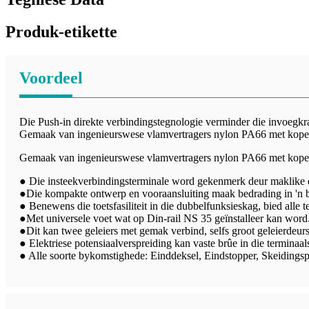
Produk-etikette
Voordeel
Die Push-in direkte verbindingstegnologie verminder die invoegkra
Gemaak van ingenieurswese vlamvertragers nylon PA66 met koper
Gemaak van ingenieurswese vlamvertragers nylon PA66 met koper
● Die insteekverbindingsterminale word gekenmerk deur maklike en
●Die kompakte ontwerp en vooraansluiting maak bedrading in 'n b
● Benewens die toetsfasiliteit in die dubbelfunksieskag, bied alle
●Met universele voet wat op Din-rail NS 35 geïnstalleer kan word
●Dit kan twee geleiers met gemak verbind, selfs groot geleierdeursn
● Elektriese potensiaalverspreiding kan vaste brûe in die terminaa
● Alle soorte bykomstighede: Einddeksel, Eindstopper, Skeidingspla