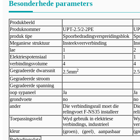
Besonderhede parameters
Produkbeeld
Produknommer
UPT-
2.5/2-2PE
UP
produk tipe
Spoorbedradingverspreidingsblok
Spo
Meganiese struktuur
Insteekveerverbinding
Ins
lae
1
2
Elektries
potensiaal
1
1
verbindingsvolume
4
4
Gegradeerde dwarssnit
2
2.5
mm
2.5
Gegradeerde stroom
Gegradeerde spanning
oop sypaneel
Ja
Ja
grondvoete
no
no
ander
Die verbindingsrail moet die
Die
relingvoet F-NS35 installeer
rel
Toepassingsveld
Wyd gebruik in elektriese
Wyd
verbindings, industrieel
ver
kleur
(groen)
、
(geel)
、
aanpasbaar
(gr
Bedradingsdata