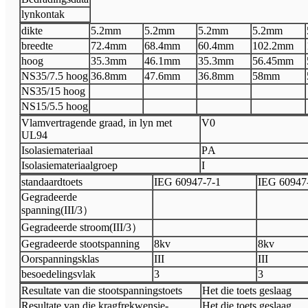
lynkontak
dikte
5.2
mm
5.2
mm
5.2
mm
5.2
mm
breedte
72.4
mm
68.4
mm
60.4
mm
102.2mm
hoog
35.3
mm
46.1
mm
35.3
mm
56.45mm
N
S35/7.5 hoog
36.8
mm
47.6
mm
36.8
mm
58mm
N
S35/15 hoog
N
S15/5.5 hoog
Vlamvertragende graad, in lyn met
V
0
UL94
Isolasiemateriaal
P
A
Isolasiemateriaalgroep
I
standaardtoets
I
EG 60947
-
7
-
1
I
EG 60947
Gegradeerde
spanning
(
III
/3
）
Gegradeerde stroom
(
III
/3
）
Gegradeerde stootspanning
8
kv
8kv
Oorspanningsklas
III
III
besoedelingsvlak
3
3
Resultate van die stootspanningstoets
Het die toets geslaag
Resultate van die kragfrekwensie-
Het die toets geslaag