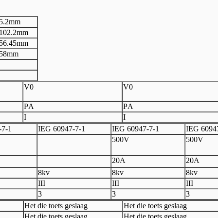
5.2
mm
102.2mm
56.45mm
58mm
V
0
V
0
P
A
P
A
I
I
-
7
-
1
I
EG 60947
-
7
-
1
I
EG 60947
-
7
-
1
I
EG 6094
500V
500V
20A
20A
8kv
8kv
8kv
III
III
III
3
3
3
Het die toets geslaag
Het die toets geslaag
Het die toets geslaag
Het die toets geslaag