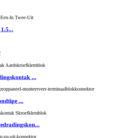
1.5...
²
ingskontak ...
dtipe ...
edradingskon...