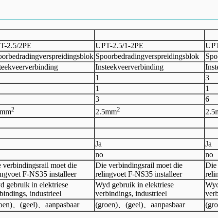
T-
2.5
/2
PE
UPT-
2.5
/
1-
2
PE
UPT
orbedradingverspreidingsblok
Spoorbedradingverspreidingsblok
Spo
teekveerverbinding
Insteekveerverbinding
Ins
1
3
1
1
3
6
2
2
mm
2.5
mm
2.5
Ja
Ja
no
no
 verbindingsrail moet die
Die verbindingsrail moet die
Die 
ingvoet F-NS35 installeer
relingvoet F-NS35 installeer
reli
 gebruik in elektriese
Wyd gebruik in elektriese
Wyd 
bindings, industrieel
verbindings, industrieel
verb
oen)
、
(geel)
、
aanpasbaar
(groen)
、
(geel)
、
aanpasbaar
(gr