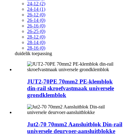
24-12 (2)
24-14 (1)
26-12 (0)
26-14 (0)
26-16 (0)
26-25 (0)
28-12 (0)
28-14 (0)
28-16 (0)
duidelik
toepassing
JUT2-70PE 70mm2 PE-klemblok
din-rail skroefvastmaak universele
grondklemblok
Jut2-70 70mm2 Aansluitblok Din-rail
universele deurvoer-aansluitblokke