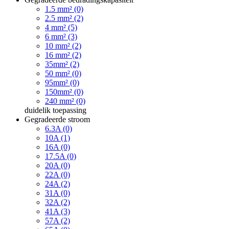
1.5 mm² (0)
2.5 mm² (2)
4 mm² (5)
6 mm² (3)
10 mm² (2)
16 mm² (2)
35mm² (2)
50 mm² (0)
95mm² (0)
150mm² (0)
240 mm² (0)
duidelik
toepassing
Gegradeerde stroom
6.3A (0)
10A (1)
16A (0)
17.5A (0)
20A (0)
22A (0)
24A (2)
31A (0)
32A (2)
41A (3)
57A (2)