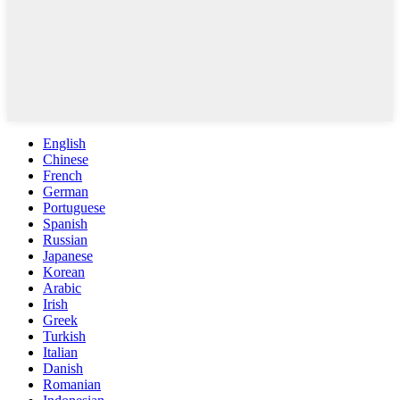
English
Chinese
French
German
Portuguese
Spanish
Russian
Japanese
Korean
Arabic
Irish
Greek
Turkish
Italian
Danish
Romanian