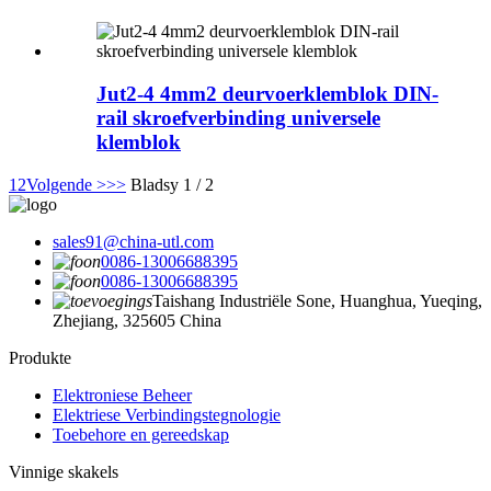
Jut2-4 4mm2 deurvoerklemblok DIN-
rail skroefverbinding universele
klemblok
1
2
Volgende >
>>
Bladsy 1 / 2
sales91@china-utl.com
0086-13006688395
0086-13006688395
Taishang Industriële Sone, Huanghua, Yueqing,
Zhejiang, 325605 China
Produkte
Elektroniese Beheer
Elektriese Verbindingstegnologie
Toebehore en gereedskap
Vinnige skakels