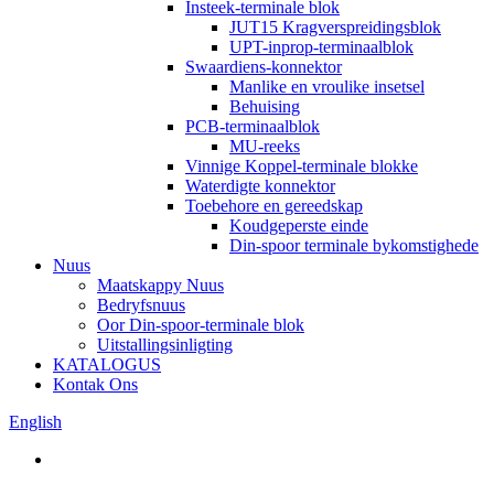
Insteek-terminale blok
JUT15 Kragverspreidingsblok
UPT-inprop-terminaalblok
Swaardiens-konnektor
Manlike en vroulike insetsel
Behuising
PCB-terminaalblok
MU-reeks
Vinnige Koppel-terminale blokke
Waterdigte konnektor
Toebehore en gereedskap
Koudgeperste einde
Din-spoor terminale bykomstighede
Nuus
Maatskappy Nuus
Bedryfsnuus
Oor Din-spoor-terminale blok
Uitstallingsinligting
KATALOGUS
Kontak Ons
English