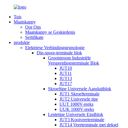
Tuis
Maatskappy
Oor Ons
Maatskappy se Geskiedenis
Sertifikate
produkte
Elektriese Verbindingstegnologie
Din-spoor-terminale blok
Grootstroom Industriële
Verspreidingsterminale Blok
JUT10
JUT11
JUT13
JUT17
Skroeftipe Universele Aansluitblok
JUT1 Skroefterminale
JUT2 Universele tipe
UUT 1000V-reeks
UUK 1000V-reeks
Lentetipe Universele Eindblok
JUT3 Kooiveerterminale
JUT14 Veerterminale met deksel