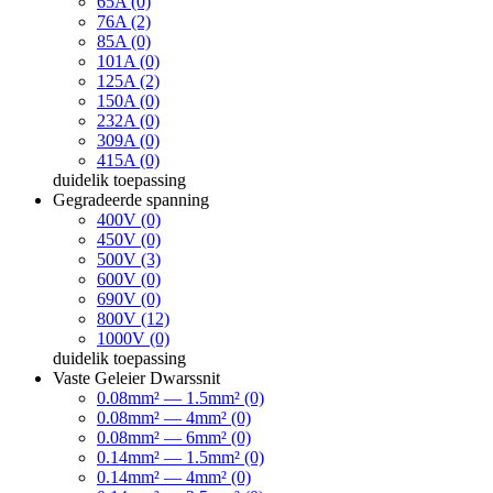
65A (0)
76A (2)
85A (0)
101A (0)
125A (2)
150A (0)
232A (0)
309A (0)
415A (0)
duidelik
toepassing
Gegradeerde spanning
400V (0)
450V (0)
500V (3)
600V (0)
690V (0)
800V (12)
1000V (0)
duidelik
toepassing
Vaste Geleier Dwarssnit
0.08mm² — 1.5mm² (0)
0.08mm² — 4mm² (0)
0.08mm² — 6mm² (0)
0.14mm² — 1.5mm² (0)
0.14mm² — 4mm² (0)