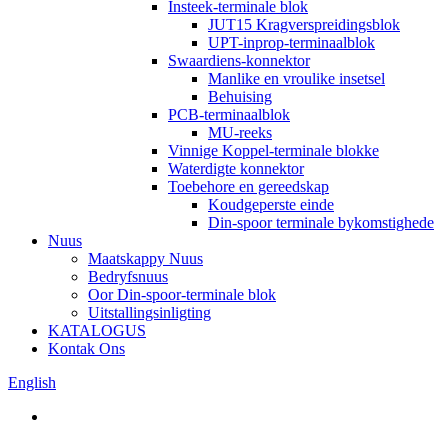
Insteek-terminale blok
JUT15 Kragverspreidingsblok
UPT-inprop-terminaalblok
Swaardiens-konnektor
Manlike en vroulike insetsel
Behuising
PCB-terminaalblok
MU-reeks
Vinnige Koppel-terminale blokke
Waterdigte konnektor
Toebehore en gereedskap
Koudgeperste einde
Din-spoor terminale bykomstighede
Nuus
Maatskappy Nuus
Bedryfsnuus
Oor Din-spoor-terminale blok
Uitstallingsinligting
KATALOGUS
Kontak Ons
English