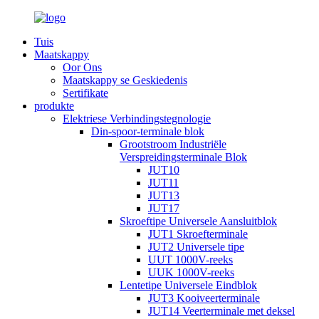
Tuis
Maatskappy
Oor Ons
Maatskappy se Geskiedenis
Sertifikate
produkte
Elektriese Verbindingstegnologie
Din-spoor-terminale blok
Grootstroom Industriële
Verspreidingsterminale Blok
JUT10
JUT11
JUT13
JUT17
Skroeftipe Universele Aansluitblok
JUT1 Skroefterminale
JUT2 Universele tipe
UUT 1000V-reeks
UUK 1000V-reeks
Lentetipe Universele Eindblok
JUT3 Kooiveerterminale
JUT14 Veerterminale met deksel