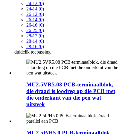
24-12 (0)
24-14 (0)
26-12 (0)
26-14 (0)
26-16 (0)
26-25 (0)
28-12 (0)
28-14 (0)
28-16 (0)
duidelik
toepassing
MU2.5VR5.08 ​​PCB-terminaalblok,
die draad is loodreg op die PCB met
die onderkant van die pen wat
uitsteek
MU2.5P/H5.0 PCB-terminaalblok