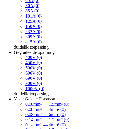
65A (0)
76A (0)
85A (0)
101A (0)
125A (0)
150A (0)
232A (0)
309A (0)
415A (0)
duidelik
toepassing
Gegradeerde spanning
400V (0)
450V (0)
500V (0)
600V (0)
690V (0)
800V (0)
1000V (0)
duidelik
toepassing
Vaste Geleier Dwarssnit
0.08mm² — 1.5mm² (0)
0.08mm² — 4mm² (0)
0.08mm² — 6mm² (0)
0.14mm² — 1.5mm² (0)
0.14mm² — 4mm² (0)