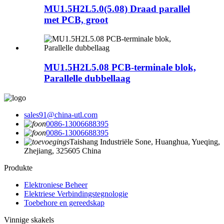
MU1.5H2L5.0(5.08) Draad parallel
met PCB, groot
MU1.5H2L5.08 PCB-terminale blok,
Parallelle dubbellaag
sales91@china-utl.com
0086-13006688395
0086-13006688395
Taishang Industriële Sone, Huanghua, Yueqing,
Zhejiang, 325605 China
Produkte
Elektroniese Beheer
Elektriese Verbindingstegnologie
Toebehore en gereedskap
Vinnige skakels