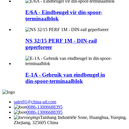
E/6A - Eindbeugel vir din-spoor-
terminaalblok
NS 32/15 PERF 1M - DIN-rail
geperforeer
E-1A - Gebruik van eindbeugel in
din-spoor-terminaalblok
sales91@china-utl.com
0086-13006688395
0086-13006688395
Taishang Industriële Sone, Huanghua, Yueqing,
Zhejiang, 325605 China