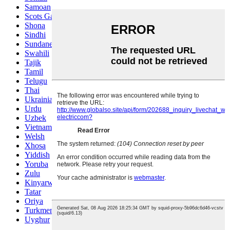
Samoan
Scots Gaelic
Shona
Sindhi
Sundanese
Swahili
Tajik
Tamil
Telugu
Thai
Ukrainian
Urdu
Uzbek
Vietnamese
Welsh
Xhosa
Yiddish
Yoruba
Zulu
Kinyarwanda
Tatar
Oriya
Turkmen
Uyghur