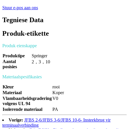
Stuur e-pos aan ons
Tegniese Data
Produk-etikette
Produk eienskappe
Produktipe
Springer
Aantal
2
，
3
，
10
posisies
Materiaalspesifikasies
Kleur
rooi
Materiaal
Koper
Vlambaarheidsgradering
V0
volgens UL 94
Isolerende materiaal
PA
Vorige:
JFBS 2-6/JFBS 3-6/JFBS 10-6- Insteekbrug vir
terminaalverbinding