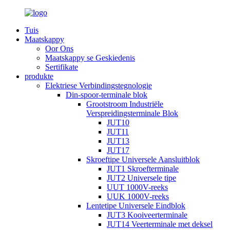
Tuis
Maatskappy
Oor Ons
Maatskappy se Geskiedenis
Sertifikate
produkte
Elektriese Verbindingstegnologie
Din-spoor-terminale blok
Grootstroom Industriële
Verspreidingsterminale Blok
JUT10
JUT11
JUT13
JUT17
Skroeftipe Universele Aansluitblok
JUT1 Skroefterminale
JUT2 Universele tipe
UUT 1000V-reeks
UUK 1000V-reeks
Lentetipe Universele Eindblok
JUT3 Kooiveerterminale
JUT14 Veerterminale met deksel