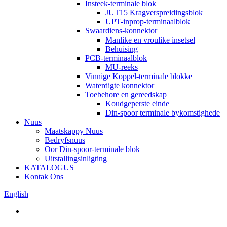
Insteek-terminale blok
JUT15 Kragverspreidingsblok
UPT-inprop-terminaalblok
Swaardiens-konnektor
Manlike en vroulike insetsel
Behuising
PCB-terminaalblok
MU-reeks
Vinnige Koppel-terminale blokke
Waterdigte konnektor
Toebehore en gereedskap
Koudgeperste einde
Din-spoor terminale bykomstighede
Nuus
Maatskappy Nuus
Bedryfsnuus
Oor Din-spoor-terminale blok
Uitstallingsinligting
KATALOGUS
Kontak Ons
English