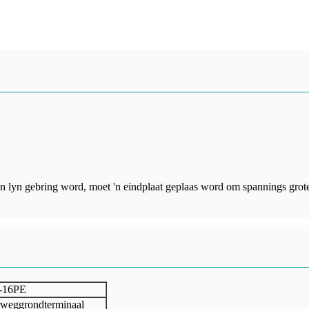
in lyn gebring word, moet 'n eindplaat geplaas word om spannings groter
-16PE
weggrondterminaal