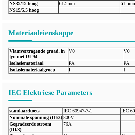
NS35/15 hoog
61.5mm
61.5m
NS15/5.5 hoog
Materiaaleienskappe
Vlamvertragende graad, in
V0
V0
lyn met UL94
Isolasiemateriaal
PA
PA
Isolasiemateriaalgroep
I
I
IEC Elektriese Parameters
standaardtoets
IEC 60947-7-1
IEC 60
Nominale spanning (III/3)
800V
Gegradeerde stroom
76A
(III/3)