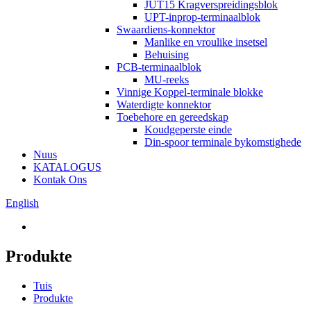
JUT15 Kragverspreidingsblok
UPT-inprop-terminaalblok
Swaardiens-konnektor
Manlike en vroulike insetsel
Behuising
PCB-terminaalblok
MU-reeks
Vinnige Koppel-terminale blokke
Waterdigte konnektor
Toebehore en gereedskap
Koudgeperste einde
Din-spoor terminale bykomstighede
Nuus
KATALOGUS
Kontak Ons
English
Produkte
Tuis
Produkte