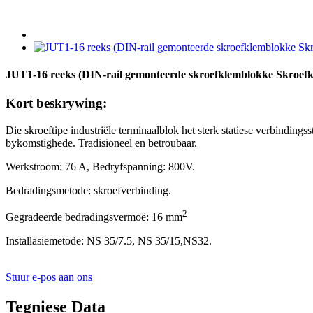
JUT1-16 reeks (DIN-rail gemonteerde skroefklemblokke Skroef
Kort beskrywing:
Die skroeftipe industriële terminaalblok het sterk statiese verbinding
bykomstighede. Tradisioneel en betroubaar.
Werkstroom: 76 A, Bedryfspanning: 800V.
Bedradingsmetode: skroefverbinding.
2
Gegradeerde bedradingsvermoë: 16 mm
Installasiemetode: NS 35/7.5, NS 35/15
,
N
S32
.
Stuur e-pos aan ons
Tegniese Data