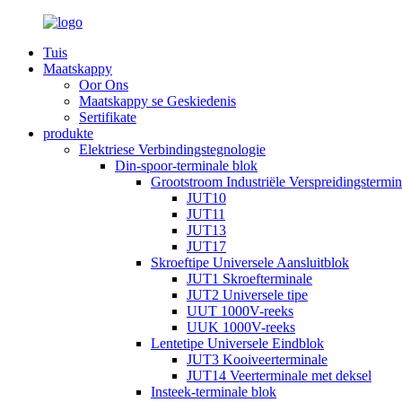
Tuis
Maatskappy
Oor Ons
Maatskappy se Geskiedenis
Sertifikate
produkte
Elektriese Verbindingstegnologie
Din-spoor-terminale blok
Grootstroom Industriële Verspreidingstermi
JUT10
JUT11
JUT13
JUT17
Skroeftipe Universele Aansluitblok
JUT1 Skroefterminale
JUT2 Universele tipe
UUT 1000V-reeks
UUK 1000V-reeks
Lentetipe Universele Eindblok
JUT3 Kooiveerterminale
JUT14 Veerterminale met deksel
Insteek-terminale blok