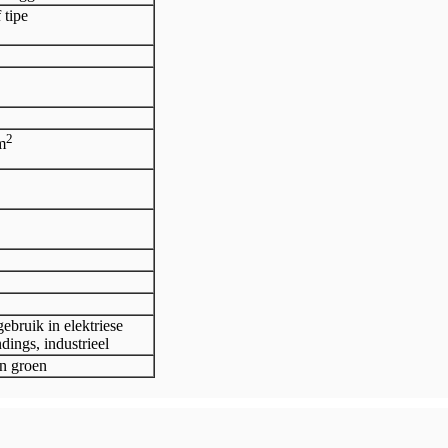
 tipe
2
m
ebruik in elektriese
dings, industrieel
en groen