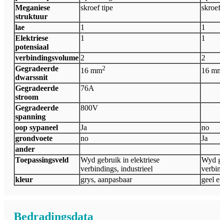
Meganiese
skroef tipe
skroef
struktuur
lae
1
1
Elektriese
1
1
potensiaal
verbindingsvolume
2
2
Gegradeerde
2
16 mm
16 m
dwarssnit
Gegradeerde
76A
stroom
Gegradeerde
800V
spanning
oop sypaneel
Ja
no
grondvoete
no
Ja
ander
Toepassingsveld
Wyd gebruik in elektriese
Wyd g
verbindings, industrieel
verbin
kleur
grys, aanpasbaar
geel 
Bedradingsdata