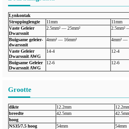
Lynkontak
Stroppinglengte
11mm
11mm
Vaste Geleier
2.5mm² — 25mm²
2.5mm² 
Dwarssnit
Buigsame geleier-
4mm² — 16mm²
4mm² — 
dwarssnit
Vaste Geleier
14-4
12-4
Dwarssnit AWG
Buigsame Geleier
12-6
12-6
Dwarssnit AWG
Grootte
dikte
12.2mm
12.2m
breedte
42.5mm
42.5m
hoog
NS35/7.5 hoog
54mm
54mm