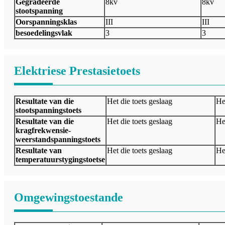
Gegradeerde
8kv
8kv
stootspanning
Oorspanningsklas
III
III
besoedelingsvlak
3
3
Elektriese Prestasietoets
Resultate van die
Het die toets geslaag
He
stootspanningstoets
Resultate van die
Het die toets geslaag
He
kragfrekwensie-
weerstandspanningstoets
Resultate van
Het die toets geslaag
He
temperatuurstygingstoetse
Omgewingstoestande