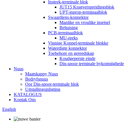
Insteek-terminale blok
JUT15 Kragverspreidingsblok
UPT-inprop-terminaalblok
Swaardiens-konnektor
Manlike en vroulike insetsel
Behuising
PCB-terminaalblok
MU-reeks
Vinnige Koppel-terminale blokke
Waterdigte konnektor
Toebehore en gereedskap
Koudgeperste einde
Din-spoor terminale bykomstighede
Nuus
Maatskappy Nuus
Bedryfsnuus
Oor Din-spoor-terminale blok
Uitstallingsinligting
KATALOGUS
Kontak Ons
English