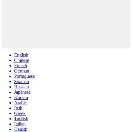
English
Chinese
French
German
Portuguese
Spanish
Russian
Japanese
Korean
Arabic
Irish
Greek
Turkish
Italian
Danish