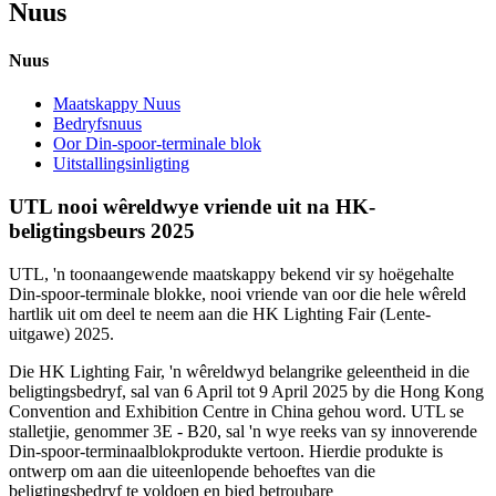
Nuus
Nuus
Maatskappy Nuus
Bedryfsnuus
Oor Din-spoor-terminale blok
Uitstallingsinligting
UTL nooi wêreldwye vriende uit na HK-
beligtingsbeurs 2025
UTL, 'n toonaangewende maatskappy bekend vir sy hoëgehalte
Din-spoor-terminale blokke, nooi vriende van oor die hele wêreld
hartlik uit om deel te neem aan die HK Lighting Fair (Lente-
uitgawe) 2025.
Die HK Lighting Fair, 'n wêreldwyd belangrike geleentheid in die
beligtingsbedryf, sal van 6 April tot 9 April 2025 by die Hong Kong
Convention and Exhibition Centre in China gehou word. UTL se
stalletjie, genommer 3E - B20, sal 'n wye reeks van sy innoverende
Din-spoor-terminaalblokprodukte vertoon. Hierdie produkte is
ontwerp om aan die uiteenlopende behoeftes van die
beligtingsbedryf te voldoen en bied betroubare