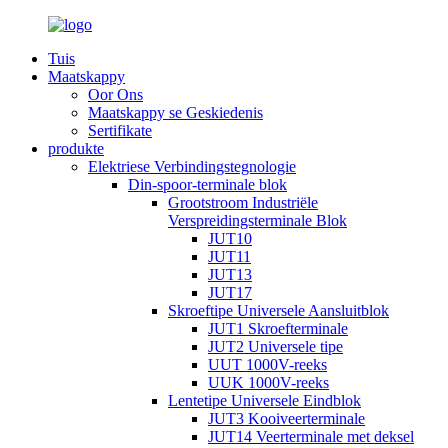
Tuis
Maatskappy
Oor Ons
Maatskappy se Geskiedenis
Sertifikate
produkte
Elektriese Verbindingstegnologie
Din-spoor-terminale blok
Grootstroom Industriële
Verspreidingsterminale Blok
JUT10
JUT11
JUT13
JUT17
Skroeftipe Universele Aansluitblok
JUT1 Skroefterminale
JUT2 Universele tipe
UUT 1000V-reeks
UUK 1000V-reeks
Lentetipe Universele Eindblok
JUT3 Kooiveerterminale
JUT14 Veerterminale met deksel