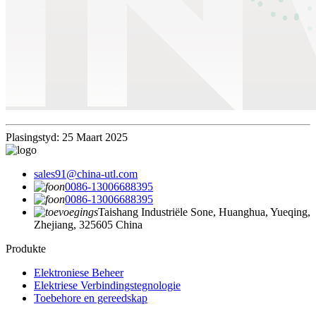
Plasingstyd: 25 Maart 2025
sales91@china-utl.com
0086-13006688395
0086-13006688395
Taishang Industriële Sone, Huanghua, Yueqing,
Zhejiang, 325605 China
Produkte
Elektroniese Beheer
Elektriese Verbindingstegnologie
Toebehore en gereedskap