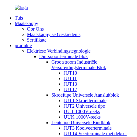
Tuis
Maatskappy
Oor Ons
Maatskappy se Geskiedenis
Sertifikate
produkte
Elektriese Verbindingstegnologie
Din-spoor-terminale blok
Grootstroom Industriële
Verspreidingsterminale Blok
JUT10
JUT11
JUT13
JUT17
Skroeftipe Universele Aansluitblok
JUT1 Skroefterminale
JUT2 Universele tipe
UUT 1000V-reeks
UUK 1000V-reeks
Lentetipe Universele Eindblok
JUT3 Kooiveerterminale
JUT14 Veerterminale met deksel