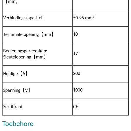
【
】
mm
²
Verbindingskapasiteit
50-95 mm
【
】
10
Terminale opening
mm
Bedieningsgereedskap:
17
【
】
Sleutelopening
mm
【
】
200
Huidige
A
【
】
1000
Spanning
V
Sertifikaat
CE
Toebehore