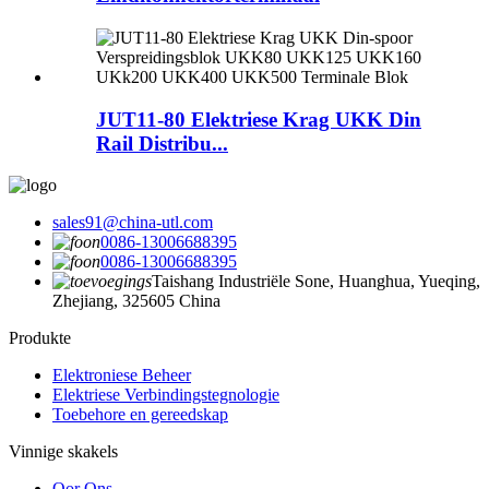
JUT11-80 Elektriese Krag UKK Din
Rail Distribu...
sales91@china-utl.com
0086-13006688395
0086-13006688395
Taishang Industriële Sone, Huanghua, Yueqing,
Zhejiang, 325605 China
Produkte
Elektroniese Beheer
Elektriese Verbindingstegnologie
Toebehore en gereedskap
Vinnige skakels
Oor Ons