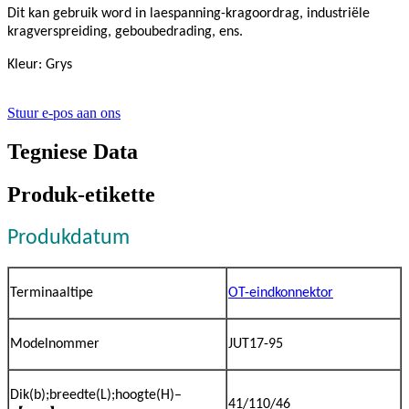
Dit kan gebruik word in laespanning-kragoordrag, industriële
kragverspreiding, geboubedrading, ens.
Kleur: Grys
Stuur e-pos aan ons
Tegniese Data
Produk-etikette
Produkdatum
Terminaaltipe
OT-eindkonnektor
Modelnommer
JUT17-95
Dik(b);breedte(L);hoogte(H)–
41/110/46