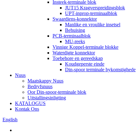
Insteek-terminale blok
JUT15 Kragverspreidingsblok
UPT-inprop-terminaalblok
Swaardiens-konnektor
Manlike en vroulike insetsel
Behuising
PCB-terminaalblok
MU-reeks
Vinnige Koppel-terminale blokke
Waterdigte konnektor
Toebehore en gereedskap
Koudgeperste einde
Din-spoor terminale bykomstighede
Nuus
Maatskappy Nuus
Bedryfsnuus
Oor Din-spoor-terminale blok
Uitstallingsinligting
KATALOGUS
Kontak Ons
English