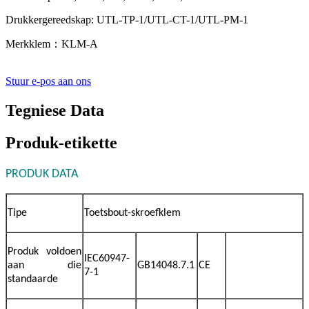
Drukkergereedskap: UTL-TP-1/UTL-CT-1/UTL-PM-1
Merkklem：KLM-A
Stuur e-pos aan ons
Tegniese Data
Produk-etikette
PRODUK DATA
Tipe
Toetsbout-skroefklem
Produk voldoen
IEC60947-
aan die
GB14048.7.1
CE
7-1
standaarde