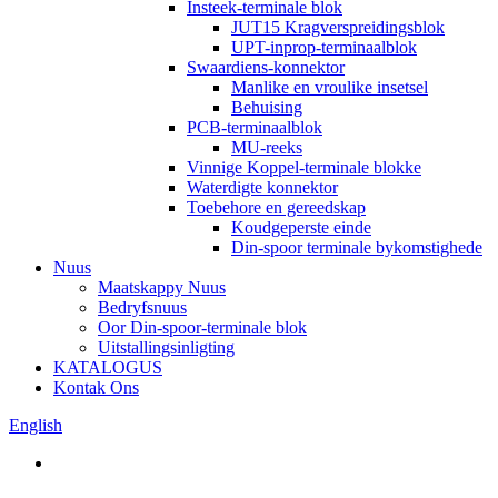
Insteek-terminale blok
JUT15 Kragverspreidingsblok
UPT-inprop-terminaalblok
Swaardiens-konnektor
Manlike en vroulike insetsel
Behuising
PCB-terminaalblok
MU-reeks
Vinnige Koppel-terminale blokke
Waterdigte konnektor
Toebehore en gereedskap
Koudgeperste einde
Din-spoor terminale bykomstighede
Nuus
Maatskappy Nuus
Bedryfsnuus
Oor Din-spoor-terminale blok
Uitstallingsinligting
KATALOGUS
Kontak Ons
English