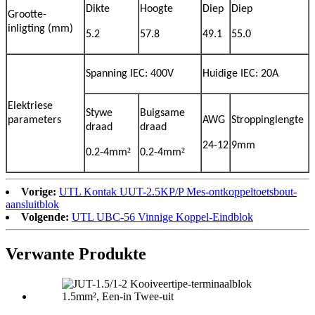
Dikte
Hoogte
Diep
Diep
Grootte-
inligting (mm)
5.2
57.8
49.1
55.0
Spanning IEC: 400V
Huidige IEC: 20A
Elektriese
Stywe
Buigsame
parameters
AWG
Stroppinglengte
draad
draad
24-12
9mm
²
²
0.2-4mm
0.2-4mm
Vorige:
UTL Kontak UUT-2.5KP/P Mes-ontkoppeltoetsbout-
aansluitblok
Volgende:
UTL UBC-56 Vinnige Koppel-Eindblok
Verwante Produkte