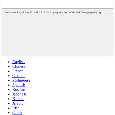
English
Chinese
French
German
Portuguese
Spanish
Russian
Japanese
Korean
Arabic
Irish
Greek