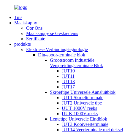
Tuis
Maatskappy
Oor Ons
Maatskappy se Geskiedenis
Sertifikate
produkte
Elektriese Verbindingstegnologie
Din-spoor-terminale blok
Grootstroom Industriële
Verspreidingsterminale Blok
JUT10
JUT11
JUT13
JUT17
Skroeftipe Universele Aansluitblok
JUT1 Skroefterminale
JUT2 Universele tipe
UUT 1000V-reeks
UUK 1000V-reeks
Lentetipe Universele Eindblok
JUT3 Kooiveerterminale
JUT14 Veerterminale met deksel