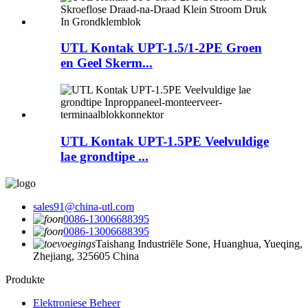
UTL Kontak UPT-1.5/1-2PE Groen
en Geel Skerm...
UTL Kontak UPT-1.5PE Veelvuldige
lae grondtipe ...
sales91@china-utl.com
0086-13006688395
0086-13006688395
Taishang Industriële Sone, Huanghua, Yueqing,
Zhejiang, 325605 China
Produkte
Elektroniese Beheer