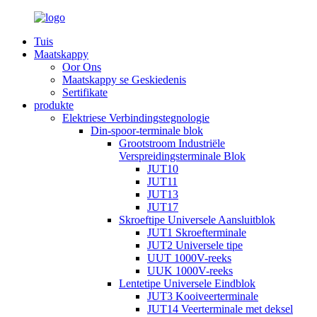
Tuis
Maatskappy
Oor Ons
Maatskappy se Geskiedenis
Sertifikate
produkte
Elektriese Verbindingstegnologie
Din-spoor-terminale blok
Grootstroom Industriële
Verspreidingsterminale Blok
JUT10
JUT11
JUT13
JUT17
Skroeftipe Universele Aansluitblok
JUT1 Skroefterminale
JUT2 Universele tipe
UUT 1000V-reeks
UUK 1000V-reeks
Lentetipe Universele Eindblok
JUT3 Kooiveerterminale
JUT14 Veerterminale met deksel