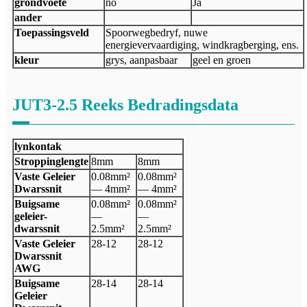
grondvoete
no
Ja
ander
Toepassingsveld
Spoorwegbedryf, nuwe
energievervaardiging, windkragberging, ens.
kleur
grys, aanpasbaar
geel en groen
JUT3-2.5 Reeks Bedradingsdata
lynkontak
Stroppinglengte
8mm
8mm
Vaste Geleier
0.08mm²
0.08mm²
Dwarssnit
— 4mm²
— 4mm²
Buigsame
0.08mm²
0.08mm²
geleier-
—
—
dwarssnit
2.5mm²
2.5mm²
Vaste Geleier
28-12
28-12
Dwarssnit
AWG
Buigsame
28-14
28-14
Geleier