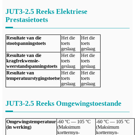
JUT3-2.5 Reeks Elektriese
Prestasietoets
Resultate van die
Het die
Het die
stootspanningstoets
toets
toets
geslaag
geslaag
Resultate van die
Het die
Het die
kragfrekwensie-
toets
toets
weerstandspanningstoets
geslaag
geslaag
Resultate van
Het die
Het die
temperatuurstygingstoetse
toets
toets
geslaag
geslaag
JUT3-2.5 Reeks Omgewingstoestande
Omgewingstemperatuur
-60 °C — 105 °C
-60 °C — 105 °C
(in werking)
(Maksimum
(Maksimum
korttermyn-
korttermyn-