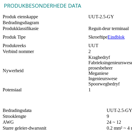
PRODUKBESONDERHEDE DATA
Produk eienskappe
UUT-2.5-GY
Bedradingsdiagram
Produkklassifikasie
Reguit-deur terminaal
Produk Tipe
Skroeftipe
Eindblok
Produkreeks
UUT
Verbind nommer
2
Kragbedryf
Fabrieksingenieurswes
prosesbeheer
Nywerheid
Meganiese
Ingenieurswese
Spoorwegbedryf
Potensiaal
1
Bedradingsdata
UUT-2.5-G
Strooklengte
9
AWG
24 ~ 12
Starre geleier-dwarssnit
0.2 mm² ~ 4