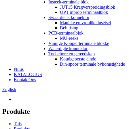
Insteek-terminale blok
JUT15 Kragverspreidingsblok
UPT-inprop-terminaalblok
Swaardiens-konnektor
Manlike en vroulike insetsel
Behuising
PCB-terminaalblok
MU-reeks
Vinnige Koppel-terminale blokke
Waterdigte konnektor
Toebehore en gereedskap
Koudgeperste einde
Din-spoor terminale bykomstighede
Nuus
KATALOGUS
Kontak Ons
English
Produkte
Tuis
Produkte