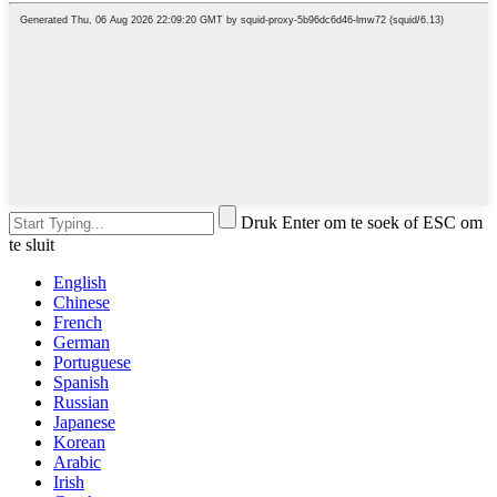
Druk Enter om te soek of ESC om
te sluit
English
Chinese
French
German
Portuguese
Spanish
Russian
Japanese
Korean
Arabic
Irish