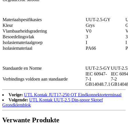
Materiaalspesifikasies
UUT-2.5-GY
U
Kleur
Grys
G
Vlambaarheidsgradering
V0
Besoedelingsvlak
3
3
Isolasiemateriaalgroep
I
I
Isolasiemateriaal
PA66
P
Standaarde en Norme
UUT-2.5-GY
UUT-2.5
IEC 60947-
IEC 6094
Verbindings voldoen aan standaarde
7-1
7-2
GB14048.7.1
GB14048
Vorige:
UTL Kontak JUT17-250 OT Eindkonnektorterminaal
Volgende:
UTL Kontak UUT-2.5 Din-spoor Skroef
Grondklemblok
Verwante Produkte