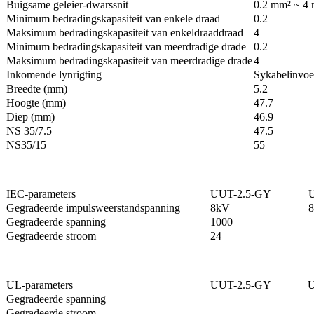
Buigsame geleier-dwarssnit
0.2 mm² ~ 4
Minimum bedradingskapasiteit van enkele draad
0.2
Maksimum bedradingskapasiteit van enkeldraaddraad
4
Minimum bedradingskapasiteit van meerdradige drade
0.2
Maksimum bedradingskapasiteit van meerdradige drade
4
Inkomende lynrigting
Sykabelinvoe
Breedte (mm)
5.2
Hoogte (mm)
47.7
Diep (mm)
46.9
NS 35/7.5
47.5
NS35/15
55
IEC-parameters
UUT-2.5-GY
Gegradeerde impulsweerstandspanning
8kV
Gegradeerde spanning
1000
Gegradeerde stroom
24
UL-parameters
UUT-2.5-GY
U
Gegradeerde spanning
Gegradeerde stroom