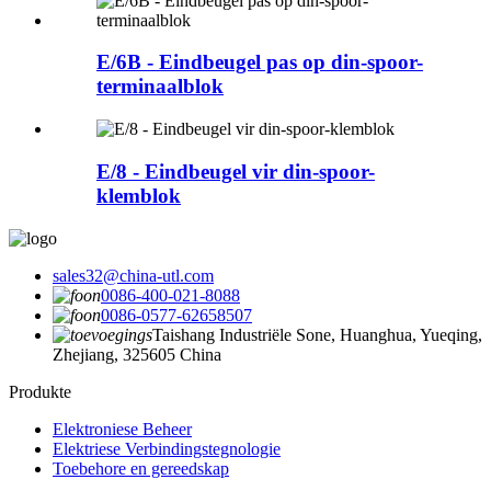
E/6B - Eindbeugel pas op din-spoor-
terminaalblok
E/8 - Eindbeugel vir din-spoor-
klemblok
sales32@china-utl.com
0086-400-021-8088
0086-0577-62658507
Taishang Industriële Sone, Huanghua, Yueqing,
Zhejiang, 325605 China
Produkte
Elektroniese Beheer
Elektriese Verbindingstegnologie
Toebehore en gereedskap