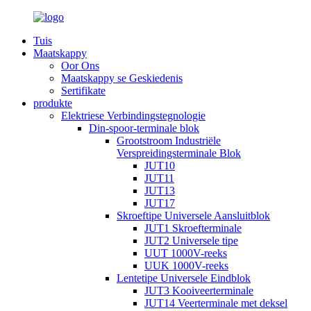
Tuis
Maatskappy
Oor Ons
Maatskappy se Geskiedenis
Sertifikate
produkte
Elektriese Verbindingstegnologie
Din-spoor-terminale blok
Grootstroom Industriële
Verspreidingsterminale Blok
JUT10
JUT11
JUT13
JUT17
Skroeftipe Universele Aansluitblok
JUT1 Skroefterminale
JUT2 Universele tipe
UUT 1000V-reeks
UUK 1000V-reeks
Lentetipe Universele Eindblok
JUT3 Kooiveerterminale
JUT14 Veerterminale met deksel