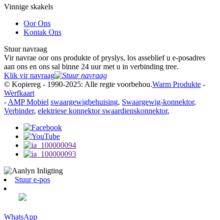
Vinnige skakels
Oor Ons
Kontak Ons
Stuur navraag
Vir navrae oor ons produkte of pryslys, los asseblief u e-posadres
aan ons en ons sal binne 24 uur met u in verbinding tree.
Klik vir navraag
© Kopiereg - 1990-2025: Alle regte voorbehou.
Warm Produkte
-
Werfkaart
-
AMP Mobiel
swaargewigbehuising
,
Swaargewig-konnektor
,
Verbinder
,
elektriese konnektor swaardienskonnektor
,
Stuur e-pos
WhatsApp