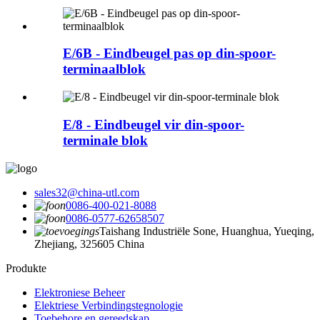
E/6B - Eindbeugel pas op din-spoor-
terminaalblok
E/8 - Eindbeugel vir din-spoor-
terminale blok
sales32@china-utl.com
0086-400-021-8088
0086-0577-62658507
Taishang Industriële Sone, Huanghua, Yueqing,
Zhejiang, 325605 China
Produkte
Elektroniese Beheer
Elektriese Verbindingstegnologie
Toebehore en gereedskap