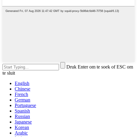
Druk Enter om te soek of ESC om
te sluit
English
Chinese
French
German
Portuguese
Spanish
Russian
Japanese
Korean
Arabic