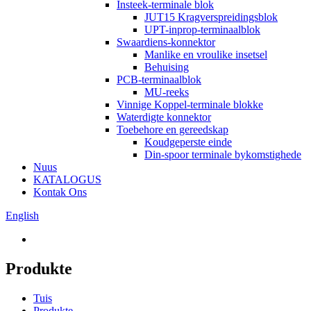
Insteek-terminale blok
JUT15 Kragverspreidingsblok
UPT-inprop-terminaalblok
Swaardiens-konnektor
Manlike en vroulike insetsel
Behuising
PCB-terminaalblok
MU-reeks
Vinnige Koppel-terminale blokke
Waterdigte konnektor
Toebehore en gereedskap
Koudgeperste einde
Din-spoor terminale bykomstighede
Nuus
KATALOGUS
Kontak Ons
English
Produkte
Tuis
Produkte