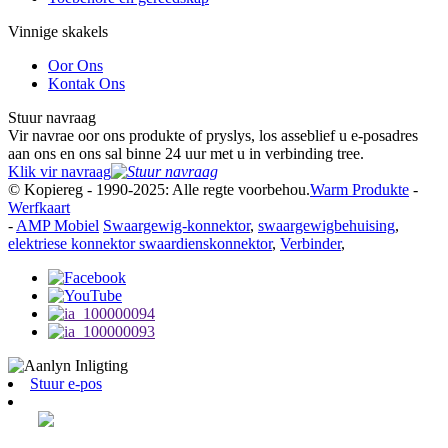
Vinnige skakels
Oor Ons
Kontak Ons
Stuur navraag
Vir navrae oor ons produkte of pryslys, los asseblief u e-posadres
aan ons en ons sal binne 24 uur met u in verbinding tree.
Klik vir navraag
© Kopiereg - 1990-2025: Alle regte voorbehou.
Warm Produkte
-
Werfkaart
-
AMP Mobiel
Swaargewig-konnektor
,
swaargewigbehuising
,
elektriese konnektor swaardienskonnektor
,
Verbinder
,
Stuur e-pos