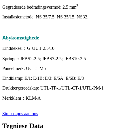
2
Gegradeerde bedradingsvermoë: 2.5 mm
Installasiemetode: NS 35/7.5, NS 35/15, NS32.
A
bykomstighede
Einddeksel：G-UUT-2.5/10
Springer: JFBS2-2.5; JFBS3-2.5; JFBS10-2.5
Paneelmerk: UCT-TM5
Eindklamp: E/1; E/1B; E/3; E/6A; E/6B; E/8
Drukkergereedskap: UTL-TP-1/UTL-CT-1/UTL-PM-1
Merkklem：KLM-A
Stuur e-pos aan ons
Tegniese Data