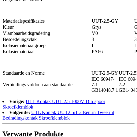
Materiaalspesifikasies
UUT-2.5-GY
U
Kleur
Grys
G
Vlambaarheidsgradering
V0
Besoedelingsvlak
3
3
Isolasiemateriaalgroep
I
I
Isolasiemateriaal
PA66
P
Standaarde en Norme
UUT-2.5-GY
UUT-2.5
IEC 60947-
IEC 6094
Verbindings voldoen aan standaarde
7-1
7-2
GB14048.7.1
GB14048
Vorige:
UTL Kontak UUT-2.5 1000V Din-spoor
Skroefklemblok
Volgende:
UTL Kontak UUT2.5/1-2 Een-in Twee-uit
Bedradingskontak Skroefklemblok
Verwante Produkte