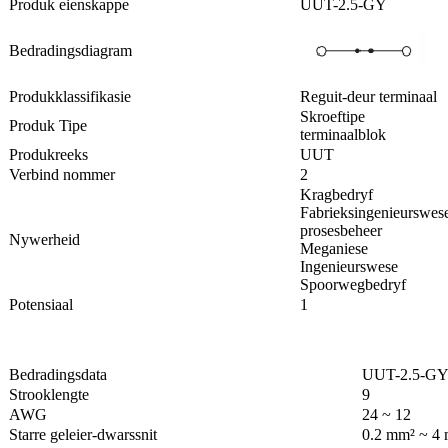
Produk eienskappe
UUT-2.5-GY
Bedradingsdiagram
Produkklassifikasie
Reguit-deur terminaal
Skroeftipe
Produk Tipe
terminaalblok
Produkreeks
UUT
Verbind nommer
2
Kragbedryf
Fabrieksingenieurswes
prosesbeheer
Nywerheid
Meganiese
Ingenieurswese
Spoorwegbedryf
Potensiaal
1
Bedradingsdata
UUT-2.5-G
Strooklengte
9
AWG
24 ~ 12
Starre geleier-dwarssnit
0.2 mm² ~ 4