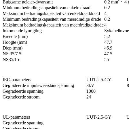
Buigsame geleier-dwarssnit
0.2 mm² ~ 4
Minimum bedradingskapasiteit van enkele draad
0.2
Maksimum bedradingskapasiteit van enkeldraaddraad
4
Minimum bedradingskapasiteit van meerdradige drade
0.2
Maksimum bedradingskapasiteit van meerdradige drade
4
Inkomende lynrigting
Sykabelinvoe
Breedte (mm)
5.2
Hoogte (mm)
47.7
Diep (mm)
46.9
NS 35/7.5
47.5
NS35/15
55
IEC-parameters
UUT-2.5-GY
Gegradeerde impulsweerstandspanning
8kV
Gegradeerde spanning
1000
Gegradeerde stroom
24
UL-parameters
UUT-2.5-GY
U
Gegradeerde spanning
Gegradeerde stroom