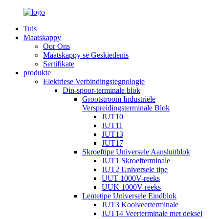
Tuis
Maatskappy
Oor Ons
Maatskappy se Geskiedenis
Sertifikate
produkte
Elektriese Verbindingstegnologie
Din-spoor-terminale blok
Grootstroom Industriële
Verspreidingsterminale Blok
JUT10
JUT11
JUT13
JUT17
Skroeftipe Universele Aansluitblok
JUT1 Skroefterminale
JUT2 Universele tipe
UUT 1000V-reeks
UUK 1000V-reeks
Lentetipe Universele Eindblok
JUT3 Kooiveerterminale
JUT14 Veerterminale met deksel